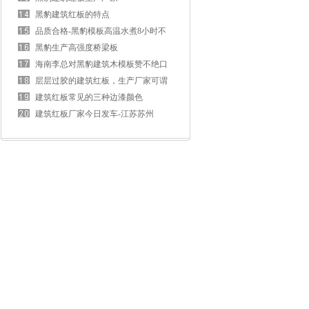
黑豹建筑红板的特点
品质合格-黑豹模板高温水煮8小时不
开胶
黑豹生产高强度桥梁板
海南李总对黑豹建筑木模板赞不绝口
层层过胶的建筑红板，生产厂家可谓
是真材实料
建筑红板常见的三种边漆颜色
建筑红板厂家今日发车-江苏苏州