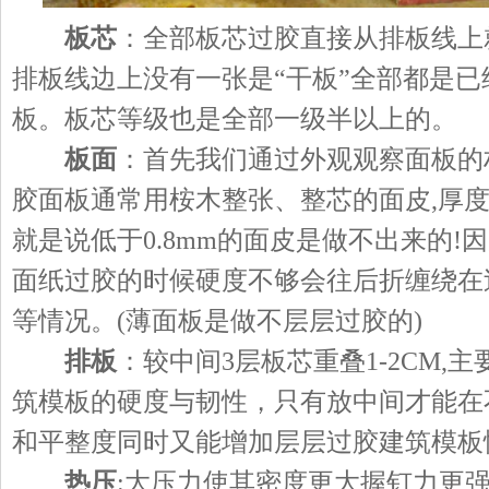
板芯
：全部板芯过胶直接从排板线上
排板线边上没有一张是“干板”全部都是
板。板芯等级也是全部一级半以上的。
板面
：首先我们通过外观观察面板的
胶面板通常用桉木整张、整芯的面皮,厚度0.8
就是说低于0.8mm的面皮是做不出来的!因
面纸过胶的时候硬度不够会往后折缠绕在
等情况。(薄面板是做不层层过胶的)
排板
：较中间3层板芯重叠1-2CM,
筑模板的硬度与韧性，只有放中间才能在
和平整度同时又能增加层层过胶建筑模板
热压
:大压力使其密度更大握钉力更强