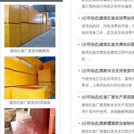
施工图的设计高程之间存在偏差。 建
[公司动态]建筑红板在淡季如
俗话说的好，没有淡季的市场，
做好准备工作，是完全没有淡季可言
[公司动态]建筑红板支撑知识
建筑红板厂家直供酚醛面
建筑红板支撑架是建筑过程中必
及。...
[公司动态]黑豹木业支持资源
气候变化已引起全球关注，森林
事业，上海开始实行的垃圾分类，我
[公司动态]红板厂家生产高强
建筑红板厂家直供8层镜面
建筑红板厂家黑豹木业生产高强
用于室内外使用。表面酚醛树脂膜具
[公司动态]黑豹覆膜胶合板制
建筑红板厂家鑫虹泰木业为您分